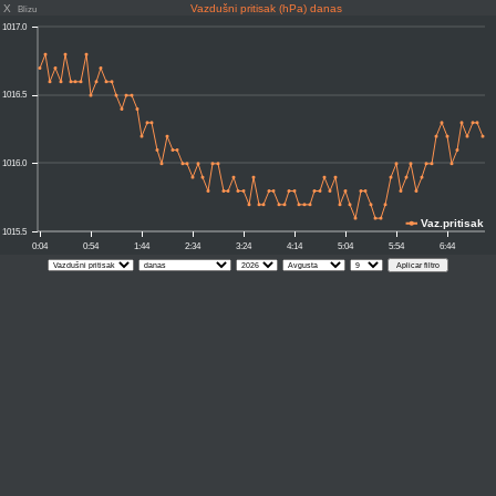
X
Vazdušni pritisak (hPa) danas
Blizu