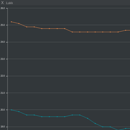
X
Lukk