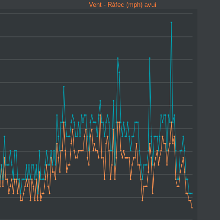
Vent - Ràfec (mph) avui