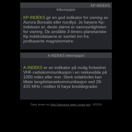
KP-INDEKS
Informasjon
KP-INDEKS
gir en god indikator for visning av
Aurora Borealis eller nordlys. Jo høyere Kp-
indeksen er, desto større er sannsynligheten
for visning. De anslåtte 3-timers planetariske
Kp-indeksdataene er samlet inn fra
jordbaserte magnetometre.
A-INDEKS Informasjon
A-INDEKS
er en indikator på mulig forbedret
VHF-radiokommunikasjon i en rekkevidde på
1000 miles eller mer. Sterk solaktivitet kan
tillate langdistansekommunikasjon ved 28-
433 MHz i midten til høye breddegrader.
Data levert av
http://services.swpc.noaa.gov
©2026