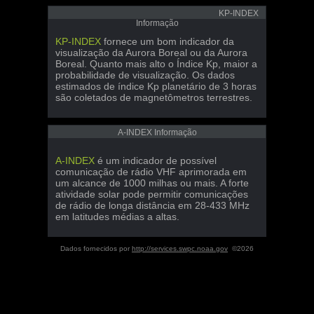
KP-INDEX
Informação
KP-INDEX
fornece um bom indicador da
visualização da Aurora Boreal ou da Aurora
Boreal. Quanto mais alto o Índice Kp, maior a
probabilidade de visualização. Os dados
estimados de índice Kp planetário de 3 horas
são coletados de magnetômetros terrestres.
A-INDEX Informação
A-INDEX
é um indicador de possível
comunicação de rádio VHF aprimorada em
um alcance de 1000 milhas ou mais. A forte
atividade solar pode permitir comunicações
de rádio de longa distância em 28-433 MHz
em latitudes médias a altas.
Dados fornecidos por
http://services.swpc.noaa.gov
©2026