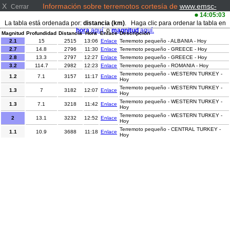
X
Información sobre terremotos cortesía de
www.emsc-
Cerrar
csem.org/
14:05:03
La tabla está ordenada por:
distancia (km)
. Haga clic para ordenar la tabla en
hora
aquí.
o
magnitud
aquí.
Magnitud
Profundidad
Distancia
Hora
Enlace
Descripción
2.1
15
2515
13:06
Enlace
Terremoto pequeño - ALBANIA - Hoy
2.7
14.8
2796
11:30
Enlace
Terremoto pequeño - GREECE - Hoy
2.8
13.3
2797
12:27
Enlace
Terremoto pequeño - GREECE - Hoy
3.2
114.7
2982
12:23
Enlace
Terremoto pequeño - ROMANIA - Hoy
Terremoto pequeño - WESTERN TURKEY -
1.2
7.1
3157
11:17
Enlace
Hoy
Terremoto pequeño - WESTERN TURKEY -
1.3
7
3182
12:07
Enlace
Hoy
Terremoto pequeño - WESTERN TURKEY -
1.3
7.1
3218
11:42
Enlace
Hoy
Terremoto pequeño - WESTERN TURKEY -
2
13.1
3232
12:52
Enlace
Hoy
Terremoto pequeño - CENTRAL TURKEY -
1.1
10.9
3688
11:18
Enlace
Hoy
Terremoto pequeño - CENTRAL TURKEY -
2
10.3
4016
13:15
Enlace
Hoy
Terremoto pequeño - EASTERN TURKEY -
1.4
7
4104
11:31
Enlace
Hoy
Terremoto pequeño - EASTERN TURKEY -
1.9
13.7
4337
11:50
Enlace
Hoy
Terremoto pequeño - SOUTHEASTERN
2.1
9
6882
13:14
Enlace
MISSOURI - Hoy
Terremoto ligero - HAIDA GWAII REGION -
4.1
10
8484
12:48
Enlace
Hoy
Terremoto ligero - OFFSHORE GUERRERO,
4
13.2
8989
12:04
Enlace
MEXICO - Hoy
Terremoto pequeño - SOUTHERN
2
1.9
9013
11:51
Enlace