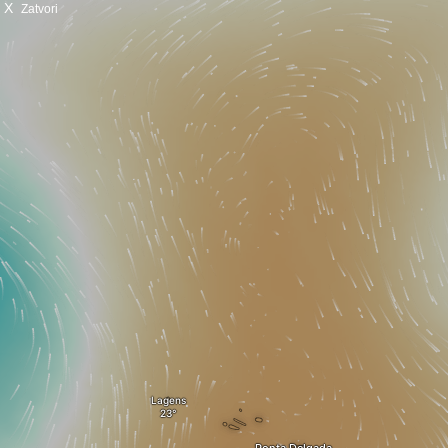
X
Zatvori