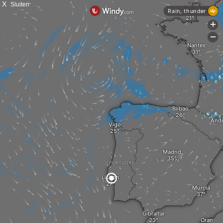
X
Sluiten