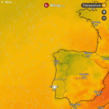
X
Blizu