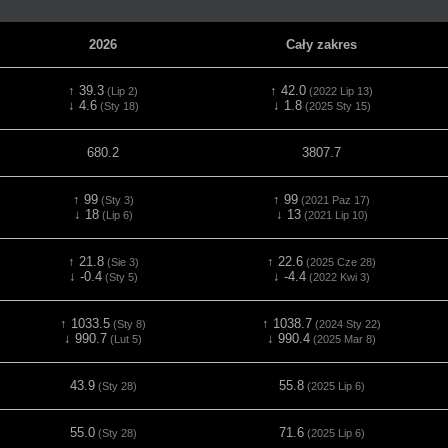
2026
Cały zakres
↑ 39.3
↑ 42.0
(Lip 2)
(2022 Lip 13)
↓ 4.6
↓ 1.8
(Sty 18)
(2025 Sty 15)
680.2
3807.7
↑ 99
↑ 99
(Sty 3)
(2021 Paz 17)
↓ 18
↓ 13
(Lip 6)
(2021 Lip 10)
↑ 21.8
↑ 22.6
(Sie 3)
(2025 Cze 28)
↓ -0.4
↓ -4.4
(Sty 5)
(2022 Kwi 3)
↑ 1033.5
↑ 1038.7
(Sty 8)
(2024 Sty 22)
↓ 990.7
↓ 990.4
(Lut 5)
(2025 Mar 8)
43.9
55.8
(Sty 28)
(2025 Lip 6)
55.0
71.6
(Sty 28)
(2025 Lip 6)