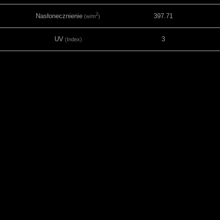
2
Nasłonecznienie
397.71
(w/m
)
UV
3
(Index)