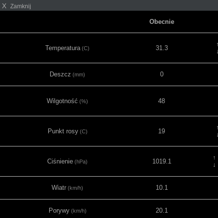
X
Zamknij
Obecnie
Temperatura
31.3
(C)
Deszcz
0
(mm)
Wilgotność
48
(%)
Punkt rosy
19
(C)
↑
Ciśnienie
1019.1
(hPa)
↓
Wiatr
10.1
(km/h)
Porywy
20.1
(km/h)