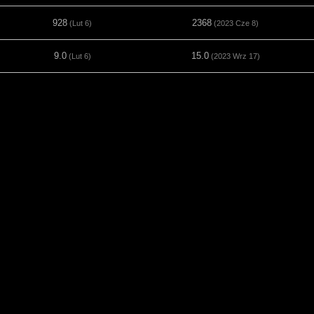
928
2368
(Lut 6)
(2023 Cze 8)
9.0
15.0
(Lut 6)
(2023 Wrz 17)