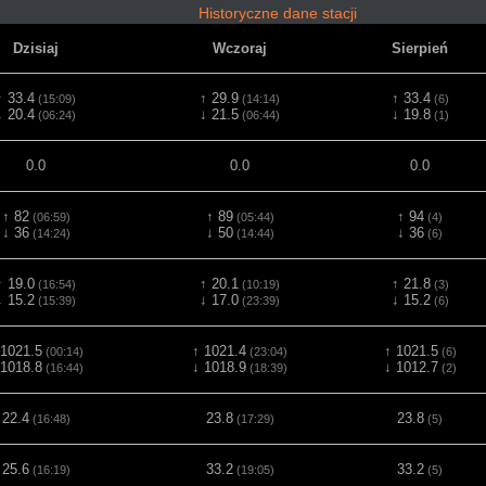
Historyczne dane stacji
Dzisiaj
Wczoraj
Sierpień
↑ 33.4
↑ 29.9
↑ 33.4
(15:09)
(14:14)
(6)
↓ 20.4
↓ 21.5
↓ 19.8
(06:24)
(06:44)
(1)
0.0
0.0
0.0
↑ 82
↑ 89
↑ 94
(06:59)
(05:44)
(4)
↓ 36
↓ 50
↓ 36
(14:24)
(14:44)
(6)
↑ 19.0
↑ 20.1
↑ 21.8
(16:54)
(10:19)
(3)
↓ 15.2
↓ 17.0
↓ 15.2
(15:39)
(23:39)
(6)
 1021.5
↑ 1021.4
↑ 1021.5
(00:14)
(23:04)
(6)
 1018.8
↓ 1018.9
↓ 1012.7
(16:44)
(18:39)
(2)
22.4
23.8
23.8
(16:48)
(17:29)
(5)
25.6
33.2
33.2
(16:19)
(19:05)
(5)