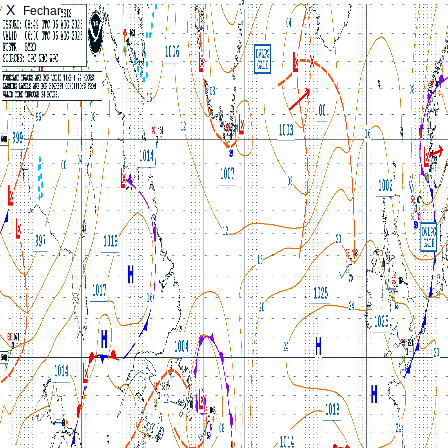
X
Fechar