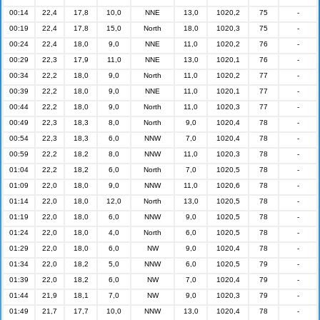
00:14
22,4
17,8
10,0
NNE
13,0
1020,2
75
-
00:19
22,4
17,8
15,0
North
18,0
1020,3
75
-
00:24
22,4
18,0
9,0
NNE
11,0
1020,2
76
-
00:29
22,3
17,9
11,0
NNE
13,0
1020,1
76
-
00:34
22,2
18,0
9,0
North
11,0
1020,2
77
-
00:39
22,2
18,0
9,0
NNE
11,0
1020,1
77
-
00:44
22,2
18,0
9,0
North
11,0
1020,3
77
-
00:49
22,3
18,3
8,0
North
9,0
1020,4
78
-
00:54
22,3
18,3
6,0
NNW
7,0
1020,4
78
-
00:59
22,2
18,2
8,0
NNW
11,0
1020,3
78
-
01:04
22,2
18,2
6,0
North
7,0
1020,5
78
-
01:09
22,0
18,0
9,0
NNW
11,0
1020,6
78
-
01:14
22,0
18,0
12,0
North
13,0
1020,5
78
-
01:19
22,0
18,0
6,0
NNW
9,0
1020,5
78
-
01:24
22,0
18,0
4,0
North
6,0
1020,5
78
-
01:29
22,0
18,0
6,0
NW
9,0
1020,4
78
-
01:34
22,0
18,2
5,0
NNW
6,0
1020,5
79
-
01:39
22,0
18,2
6,0
NW
7,0
1020,4
79
-
01:44
21,9
18,1
7,0
NW
9,0
1020,3
79
-
01:49
21,7
17,7
10,0
NNW
13,0
1020,4
78
-