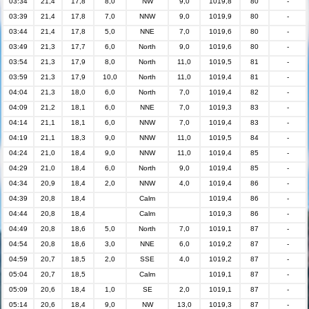
03:34
21,4
17,8
8,0
NW
9,0
1019,8
80
-
03:39
21,4
17,8
7,0
NNW
9,0
1019,9
80
-
03:44
21,4
17,8
5,0
NNE
7,0
1019,6
80
-
03:49
21,3
17,7
6,0
North
9,0
1019,6
80
-
03:54
21,3
17,9
8,0
North
11,0
1019,5
81
-
03:59
21,3
17,9
10,0
North
11,0
1019,4
81
-
04:04
21,3
18,0
6,0
North
7,0
1019,4
82
-
04:09
21,2
18,1
6,0
NNE
7,0
1019,3
83
-
04:14
21,1
18,1
6,0
NNW
7,0
1019,4
83
-
04:19
21,1
18,3
9,0
NNW
11,0
1019,5
84
-
04:24
21,0
18,4
9,0
NNW
11,0
1019,4
85
-
04:29
21,0
18,4
6,0
North
9,0
1019,4
85
-
04:34
20,9
18,4
2,0
NNW
4,0
1019,4
86
-
04:39
20,8
18,4
Calm
1019,4
86
-
04:44
20,8
18,4
Calm
1019,3
86
-
04:49
20,8
18,6
5,0
North
7,0
1019,1
87
-
04:54
20,8
18,6
3,0
NNE
6,0
1019,2
87
-
04:59
20,7
18,5
2,0
SSE
4,0
1019,2
87
-
05:04
20,7
18,5
Calm
1019,1
87
-
05:09
20,6
18,4
1,0
SE
2,0
1019,1
87
-
05:14
20,6
18,4
9,0
NW
13,0
1019,3
87
-