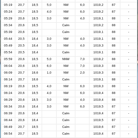
05:19
20,7
18,5
5,0
NW
6,0
1019,2
87
-
05:24
20,7
18,5
4,0
NW
6,0
1019,2
87
-
05:29
20,6
18,5
3,0
NW
4,0
1019,1
88
-
05:34
20,6
18,5
Calm
1019,2
88
-
05:39
20,6
18,5
Calm
1019,1
88
-
05:44
20,5
18,4
3,0
NW
4,0
1019,1
88
-
05:49
20,5
18,4
3,0
NW
4,0
1019,3
88
-
05:54
20,5
18,4
Calm
1019,1
88
-
05:59
20,6
18,5
5,0
NNW
7,0
1019,2
88
-
06:04
20,6
18,5
6,0
NW
7,0
1019,3
88
-
06:09
20,7
18,6
1,0
NW
2,0
1019,3
88
-
06:14
20,7
18,6
Calm
1019,1
88
-
06:19
20,6
18,5
4,0
NW
6,0
1019,3
88
-
06:24
20,6
18,5
4,0
NW
6,0
1019,4
88
-
06:29
20,6
18,5
3,0
NW
4,0
1019,4
88
-
06:34
20,6
18,4
3,0
NW
6,0
1019,5
87
-
06:39
20,6
18,4
Calm
1019,4
87
-
06:44
20,6
18,4
Calm
1019,5
87
-
06:49
20,7
18,5
Calm
1019,6
87
-
06:54
20,7
18,5
Calm
1019,4
87
-