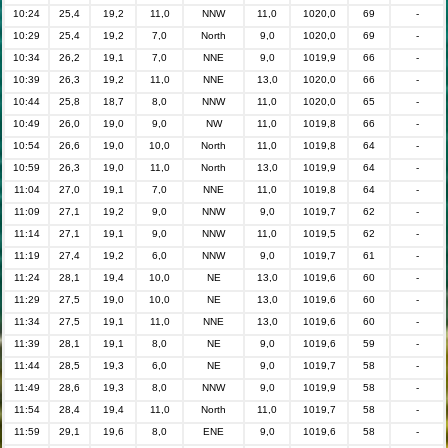
10:24
25,4
19,2
11,0
NNW
11,0
1020,0
69
-
10:29
25,4
19,2
7,0
North
9,0
1020,0
69
-
10:34
26,2
19,1
7,0
NNE
9,0
1019,9
66
-
10:39
26,3
19,2
11,0
NNE
13,0
1020,0
66
-
10:44
25,8
18,7
8,0
NNW
11,0
1020,0
65
-
10:49
26,0
19,0
9,0
NW
11,0
1019,8
66
-
10:54
26,6
19,0
10,0
North
11,0
1019,8
64
-
10:59
26,3
19,0
11,0
North
13,0
1019,9
64
-
11:04
27,0
19,1
7,0
NNE
11,0
1019,8
64
-
11:09
27,1
19,2
9,0
NNW
9,0
1019,7
62
-
11:14
27,1
19,1
9,0
NNW
11,0
1019,5
62
-
11:19
27,4
19,2
6,0
NNW
9,0
1019,7
61
-
11:24
28,1
19,4
10,0
NE
13,0
1019,6
60
-
11:29
27,5
19,0
10,0
NE
13,0
1019,6
60
-
11:34
27,5
19,1
11,0
NNE
13,0
1019,6
60
-
11:39
28,1
19,1
8,0
NE
9,0
1019,6
59
-
11:44
28,5
19,3
6,0
NE
9,0
1019,7
58
-
11:49
28,6
19,3
8,0
NNW
9,0
1019,9
58
-
11:54
28,4
19,4
11,0
North
11,0
1019,7
58
-
11:59
29,1
19,6
8,0
ENE
9,0
1019,6
58
-