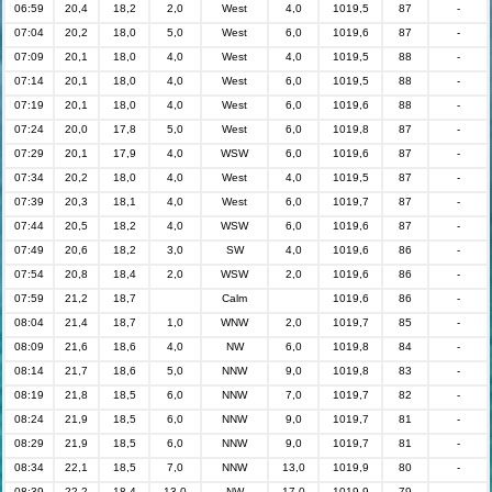
06:59
20,4
18,2
2,0
West
4,0
1019,5
87
-
07:04
20,2
18,0
5,0
West
6,0
1019,6
87
-
07:09
20,1
18,0
4,0
West
4,0
1019,5
88
-
07:14
20,1
18,0
4,0
West
6,0
1019,5
88
-
07:19
20,1
18,0
4,0
West
6,0
1019,6
88
-
07:24
20,0
17,8
5,0
West
6,0
1019,8
87
-
07:29
20,1
17,9
4,0
WSW
6,0
1019,6
87
-
07:34
20,2
18,0
4,0
West
4,0
1019,5
87
-
07:39
20,3
18,1
4,0
West
6,0
1019,7
87
-
07:44
20,5
18,2
4,0
WSW
6,0
1019,6
87
-
07:49
20,6
18,2
3,0
SW
4,0
1019,6
86
-
07:54
20,8
18,4
2,0
WSW
2,0
1019,6
86
-
07:59
21,2
18,7
Calm
1019,6
86
-
08:04
21,4
18,7
1,0
WNW
2,0
1019,7
85
-
08:09
21,6
18,6
4,0
NW
6,0
1019,8
84
-
08:14
21,7
18,6
5,0
NNW
9,0
1019,8
83
-
08:19
21,8
18,5
6,0
NNW
7,0
1019,7
82
-
08:24
21,9
18,5
6,0
NNW
9,0
1019,7
81
-
08:29
21,9
18,5
6,0
NNW
9,0
1019,7
81
-
08:34
22,1
18,5
7,0
NNW
13,0
1019,9
80
-
08:39
22,2
18,4
13,0
NW
17,0
1019,9
79
-