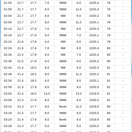
01:54
21,7
17,7
7,0
NNW
9,0
1020,4
78
-
01:59
21,7
17,7
9,0
NNW
11,0
1020,4
78
-
02:04
21,7
17,7
8,0
NW
9,0
1020,2
78
-
02:09
21,7
17,7
8,0
NNW
11,0
1020,1
78
-
02:14
21,7
17,9
7,0
NW
9,0
1020,3
79
-
02:19
21,7
17,9
6,0
NNW
7,0
1020,1
79
-
02:24
21,6
17,8
4,0
NW
6,0
1020,1
79
-
02:29
21,6
17,9
7,0
NW
9,0
1020,4
80
-
02:34
21,5
17,9
6,0
NW
7,0
1020,4
80
-
02:39
21,5
17,9
6,0
NNW
9,0
1020,2
80
-
02:44
21,4
18,0
8,0
NW
9,0
1020,3
81
-
02:49
21,4
18,0
8,0
NNW
11,0
1020,2
81
-
02:54
21,4
18,0
6,0
NNW
9,0
1020,1
81
-
02:59
21,3
17,9
8,0
NNW
9,0
1020,0
81
-
03:04
21,4
18,0
14,0
NNW
15,0
1019,9
81
-
03:09
21,3
17,9
8,0
NNW
9,0
1020,0
81
-
03:14
21,3
17,7
9,0
North
11,0
1019,8
80
-
03:19
21,3
17,7
8,0
NNW
9,0
1020,0
80
-
03:24
21,4
17,8
8,0
North
9,0
1019,9
80
-
03:29
21,3
17,7
6,0
NNW
9,0
1020,0
80
-