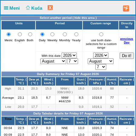
X
Meni
Kuća
°F
Select another period (
hide this area
)
Units
Period
Custom range
Directly
to
previous
Metric
English
Both
Daily
Weekly
Monthly
Yearly
use both date-
Day
selectors for a custom
range
With this date
Daily Summary for Friday 07 August 2026
Time
Temp. (
Dew pt.
Wind (
From
Gust (
Pressure (
Humid.
Rainrate (
°C )
( °C )
km/h )
km/h )
hPa )
( % )
cm )
High
31,1
20,3
15,0
NNW (
18,0
1020,6
88
-
338/1063 )
Average
23,1
18,5
6,7
NNW
8,5
1019,8
77
-
#44/159
Low
20,0
17,7
-
0,0
1019,1
52
-
Daily Tabular details for Friday 07 August 2026
Time
Temp. (
Dew pt.
Wind (
From
Gust (
Pressure (
Humid.
Rainrate (
°C )
( °C )
km/h )
km/h )
hPa )
( % )
cm )
00:04
22,5
17,7
9,0
NNE
13,0
1020,3
74
-
00:09
22,5
17,7
9,0
NNE
13,0
1020,1
74
-