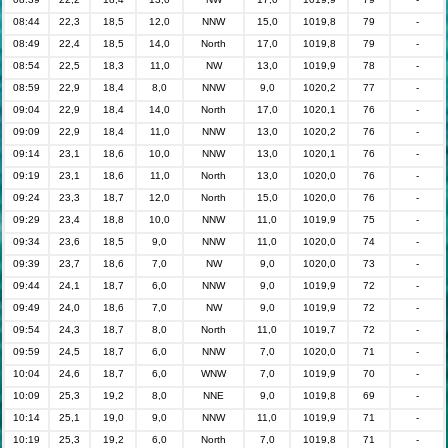
08:44
22,3
18,5
12,0
NNW
15,0
1019,8
79
-
08:49
22,4
18,5
14,0
North
17,0
1019,8
79
-
08:54
22,5
18,3
11,0
NW
13,0
1019,9
78
-
08:59
22,9
18,4
8,0
NNW
9,0
1020,2
77
-
09:04
22,9
18,4
14,0
North
17,0
1020,1
76
-
09:09
22,9
18,4
11,0
NNW
13,0
1020,2
76
-
09:14
23,1
18,6
10,0
NNW
13,0
1020,1
76
-
09:19
23,1
18,6
11,0
North
13,0
1020,0
76
-
09:24
23,3
18,7
12,0
North
15,0
1020,0
76
-
09:29
23,4
18,8
10,0
NNW
11,0
1019,9
75
-
09:34
23,6
18,5
9,0
NNW
11,0
1020,0
74
-
09:39
23,7
18,6
7,0
NW
9,0
1020,0
73
-
09:44
24,1
18,7
6,0
NNW
9,0
1019,9
72
-
09:49
24,0
18,6
7,0
NW
9,0
1019,9
72
-
09:54
24,3
18,7
8,0
North
11,0
1019,7
72
-
09:59
24,5
18,7
6,0
NNW
7,0
1020,0
71
-
10:04
24,6
18,7
6,0
WNW
7,0
1019,9
70
-
10:09
25,3
19,2
8,0
NNE
9,0
1019,8
69
-
10:14
25,1
19,0
9,0
NNW
11,0
1019,9
71
-
10:19
25,3
19,2
6,0
North
7,0
1019,8
71
-