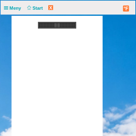
X
Meny
Start
°F