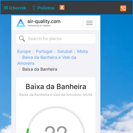
X
Izbornik
Početna
°C