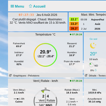
Menu
Accueil
07:27:33
Maxi. Mini. Tempér
Jeu 6 Août 2026
Ciel plutôt dégagé. Chaud. Maximales :
22.1°
00:09
Aujourd'hui
32 °C. Vents NNO soufflant de 15 à 30 km/h.
33.3°
1
Août
39.3°
2 Jul
2026
Température °C
07:26:24
Ce soir
Fahrenheit
Ressenti
69.6°
21.2°
20.9°
Intérieur
Humidex
20°
27.5°
18.9°
↑
22.1°
↓
20.4°
16 km/h
Humidité
Point de rosée
82%
17.7°
NO
8%
Graphiques
- Prévisions
Détails
- Textes
Vent | Rafale - km/h
07:26:24
N
Vent (Moy.)
Rafale (Maxi.)
Mini.
2.1 km/h
18.3 km/h
1019.8 hPa
2
4
1 Bft
Vent
Actuellement
Vent
Rafale
Calme
2.1 km/h =
30.14 inHg
0.6 m/s
346°
NNO