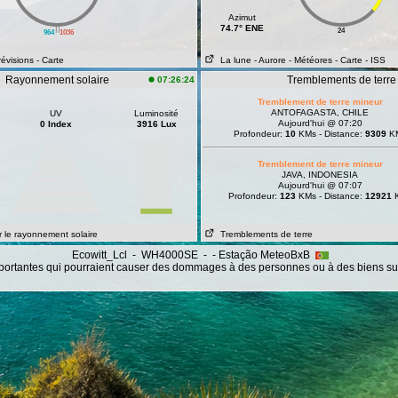
Azimut
||
74.7° ENE
24
964
1036
révisions
- Carte
La lune
- Aurore
- Météores
- Carte
- ISS
Rayonnement solaire
Tremblements de terre
07:26:24
Tremblement de terre mineur
ANTOFAGASTA, CHILE
UV
Luminosité
Aujourd'hui @ 07:20
0 Index
3916 Lux
Profondeur:
10
KMs - Distance:
9309
K
Tremblement de terre mineur
JAVA, INDONESIA
Aujourd'hui @ 07:07
Profondeur:
123
KMs - Distance:
12921
 le rayonnement solaire
Tremblements de terre
Ecowitt_Lcl - WH4000SE - - Estação MeteoBxB
portantes qui pourraient causer des dommages à des personnes ou à des biens sur