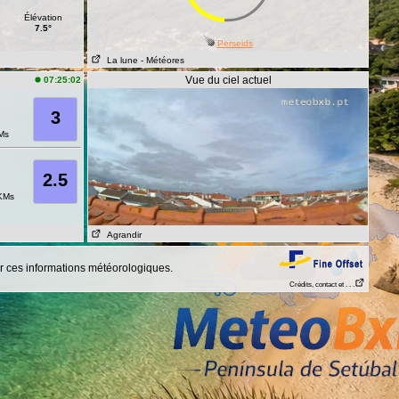
Élévation
7.5°
Perseids
La lune
- Météores
Vue du ciel actuel
07:25:02
3
Ms
2.5
KMs
Agrandir
 ces informations météorologiques.
Crédits, contact et . . .