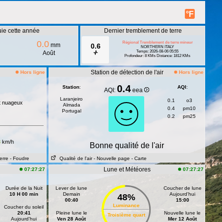
°F
uie cette année
Dernier tremblement de terre
0.0
Régional Tremblement de terre mineur
mm
0.6
NORTHERN ITALY
Temps: 2026-08-06 05:55
Août
Profondeur: 8 KMs Distance: 1812 KMs
Station de détection de l'air
Hors ligne
Hors ligne
0.4
Station
:
AQI
:
AQI:
eea
Laranjeiro
0.1
o3
t nuageux
Almada
0.4
pm10
Portugal
0.2
pm25
3
km/h
Bonne qualité de l'air
erre
- Foudre
Qualité de l'air
- Nouvelle page
- Carte
Lune et Météores
07:27:27
07:27:27
Durée de la Nuit
Lever de lune
Coucher de lune
10 H 00 min
Demain
Aujourd'hui
48%
00:40
15:00
Luminance
Coucher du soleil
20:41
Pleine lune le
Nouvelle lune le
Troisième quart
Aujourd'hui
Ven 28 Août
Mer 12 Août