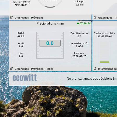
1.3 mph
Direction (Moy.)
1.1 kts
NNO 346°
Graphiques
- Prévisions
Graphiques
- P
Précipitations - mm
07:26:24
2026
Dernière heure
Radiations solaire
684.3
0.0
32.42 W/m²
0.0
Août
Intensité mm/h
0.0
0.000
Hier
Last rain
0.0
2026-06-25
Graphiques
- Prévisions
- Radar
Informations sur
Ne prenez jamais des décisions im