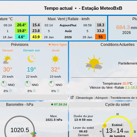
Tempo actual • - Estação MeteoBxB
ature °C
Maxi. Vent | Rafale - km/h
Pl
20.4°
15.4
18.3
06:24
02:14
Aujourd'hui
06:59
684.3
mm
19.8°
23.8
33.2
1
5
Août
5
2026
4.6°
43.9
55
18 Jan
28 Jan
2026
28 Jan
Prévisions
Conditions Actuelles
Hors ligne
Demain
Demain soir
Jeudi
Partiellemen
30°
19°
32°
23 km/h
22 km/h
23 km/h
Température
20.9
°C
NNO
NNO
NNO
Vitesse du Vent -Rafale
2.1-18.
8%
6%
6%
Climatologie
- Aéroport
- Tremblements de t
Baromètre - hPa
Cycle du soleil
07:26:24
12
Maxi.
Durée du jour
1021.5 hPa
13 H 59 min
Estimé:
Lever du soleil
1020.5
13
14
06:43
H
min
18
6
Demain
de lumière