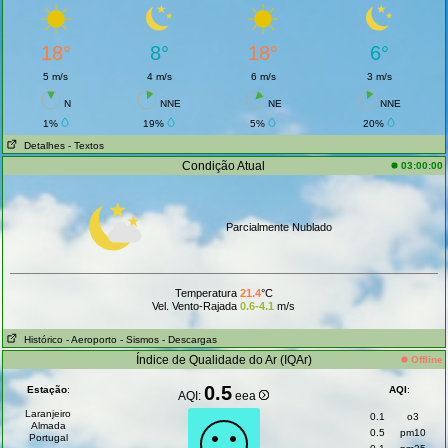
18°
8°
18°
6°
5 m/s
4 m/s
6 m/s
3 m/s
N
NNE
NE
NNE
1%
19%
5%
20%
Detalhes
- Textos
Condição Atual
03:00:00
Parcialmente Nublado
Temperatura
21.4
°C
Vel. Vento-Rajada
0.6-4.1
m/s
Histórico
- Aeroporto
- Sismos
- Descargas
Índice de Qualidade do Ar (IQAr)
Offline
0.5
Estação
:
AQI
:
AQI:
eea
Laranjeiro
0.1
o3
Almada
0.5
pm10
Portugal