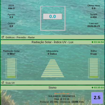
2026
Última Hora
684.3
0.0
Agosto
Taxa/h
0.0
0.0
0.000
Ontem
Last rain
0.0
2026-06-25
Gráficos
- Previsão
- Radar
Radiação Solar - Índice UV - Lux
03:34:54
Radiação Solar
Ultravioleta
Brilho
0 W/m²
0 Índice
0 Lux
Guia UV
Sismo
03:35:03
Sismo Menor
SULAWESI, INDONESIA
2.5
Hoje @ 03:18
Profund:
15
KMs - Distância:
13396
KMs