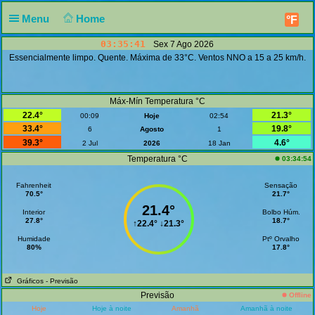
Menu
Home
°F
03:35:41
Sex 7 Ago 2026
Essencialmente limpo. Quente. Máxima de 33°C. Ventos NNO a 15 a 25 km/h.
Máx-Mín Temperatura °C
22.4°
21.3°
00:09
Hoje
02:54
33.4°
19.8°
6
Agosto
1
39.3°
4.6°
2 Jul
2026
18 Jan
Temperatura °C
03:34:54
Fahrenheit
Sensação
70.5°
21.7°
21.4°
Interior
Bolbo Húm.
27.8°
18.7°
↑
22.4°
↓
21.3°
Humidade
Ptº Orvalho
80%
17.8°
Gráficos
- Previsão
Previsão
Offline
Hoje
Hoje à noite
Amanhã
Amanhã à noite