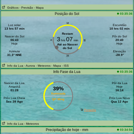
Gráficos
- Previsão
- Mapa
Posição do Sol
03:35:36
12
Luz solar
Escuridão
13 hrs 57 min
10 hrs 02 min
Restam
Nascer do Sol
Pôr do Sol
3
07
06:43
20:40
hrs
min
18
6
Hoje
Hoje
Até ao Nascer
do Sol
Azimute
Elevação
31.3° NNE
-28.9°
24
Info da Lua
- Aurora
- Meteoros
- Mapa
- ISS
Info Fase da Lua
03:35:36
Nascer da Lua
Pôr da Lua
Amanhã
Hoje
39%
01:28
16:14
Iluminada
Próx Lua Cheia
Próx Lua Nova
Qtº Ming
Sex 28 Ago
Qua 12 Ago
Perseids
Info da Lua
- Meteoros
Precipitação de hoje - mm
03:34:54