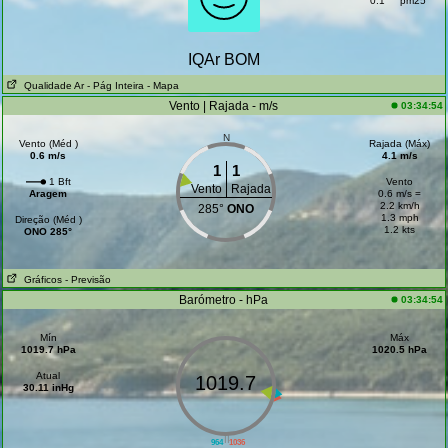
0.1
pm25
IQAr BOM
Qualidade Ar
- Pág Inteira
- Mapa
Vento | Rajada - m/s
03:34:54
N
Vento (Méd )
Rajada (Máx)
0.6 m/s
4.1 m/s
1
1
1 Bft
Vento
Vento
Rajada
Aragem
0.6 m/s =
2.2 km/h
285°
ONO
1.3 mph
Direção (Méd )
1.2 kts
ONO 285°
Gráficos
- Previsão
Barómetro - hPa
03:34:54
Mín
Máx
1019.7 hPa
1020.5 hPa
Atual
1019.7
30.11 inHg
||
964
1036