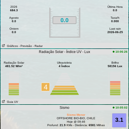
2026
Última Hora
684.3
0.0
Agosto
Taxa/h
0.0
0.0
0.000
Ontem
Last rain
0.0
2026-06-25
Gráficos
- Previsão
- Radar
Radiação Solar - Índice UV - Lux
10:06:26
Radiação Solar
Ultravioleta
Brilho
481.52 W/m²
4 Índice
58156 Lux
4
Guia UV
Sismo
10:05:02
Sismo Menor
OFFSHORE BIO-BIO, CHILE
3.1
Hoje @ 09:46
Profund:
21.9
KMs - Distância:
6581
Milhas