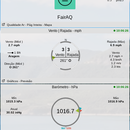
0.5
pm25
FairAQ
Qualidade Ar
- Pág Inteira
- Mapa
Vento | Rajada - mph
10:06:26
N
Vento (Méd )
Rajada (Máx)
2.7 mph
6.9 mph
3
3
1 Bft
Vento
Vento
Rajada
Aragem
2.7 mph =
4.3 km/h
261°
O
1.2 m/s
Direção (Méd )
2.3 kts
O 261°
Gráficos
- Previsão
Barómetro - hPa
10:06:26
Mín
Máx
1015.3 hPa
1016.9 hPa
Atual
1016.7
30.02 inHg
||
964
1036