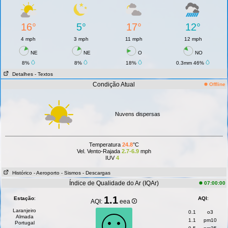
16°
5°
17°
12°
4 mph
3 mph
11 mph
12 mph
NE
NE
O
NO
8%
8%
18%
0.3mm 46%
Detalhes
- Textos
Condição Atual
Offline
Nuvens dispersas
Temperatura
24.8
°C
Vel. Vento-Rajada
2.7-6.9
mph
IUV
4
Histórico
- Aeroporto
- Sismos
- Descargas
Índice de Qualidade do Ar (IQAr)
07:00:00
1.1
Estação
:
AQI
:
AQI:
eea
Laranjeiro
0.1
o3
Almada
1.1
pm10
Portugal