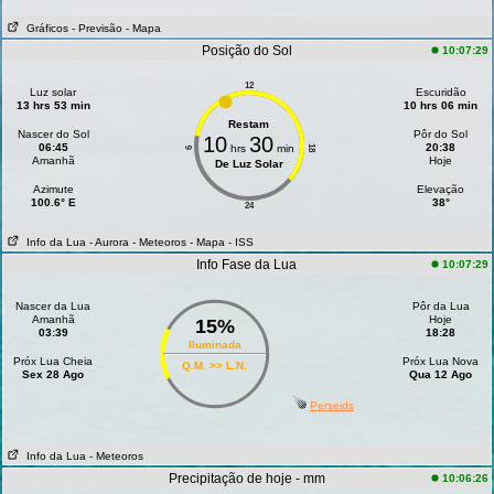
Gráficos
- Previsão
- Mapa
Posição do Sol
10:07:29
12
Luz solar
Escuridão
13 hrs 53 min
10 hrs 06 min
Restam
Nascer do Sol
Pôr do Sol
10
30
06:45
20:38
hrs
min
18
6
Amanhã
Hoje
De Luz Solar
Azimute
Elevação
100.6° E
38°
24
Info da Lua
- Aurora
- Meteoros
- Mapa
- ISS
Info Fase da Lua
10:07:29
Nascer da Lua
Pôr da Lua
Amanhã
Hoje
15%
03:39
18:28
Iluminada
Próx Lua Cheia
Próx Lua Nova
Q.M. >> L.N.
Sex 28 Ago
Qua 12 Ago
Perseids
Info da Lua
- Meteoros
Precipitação de hoje - mm
10:06:26