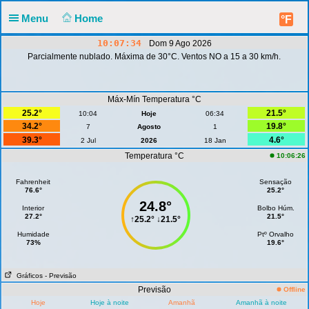
Menu
Home
°F
10:07:34
Dom 9 Ago 2026
Parcialmente nublado. Máxima de 30°C. Ventos NO a 15 a 30 km/h.
Máx-Mín Temperatura °C
25.2°
21.5°
10:04
Hoje
06:34
34.2°
19.8°
7
Agosto
1
39.3°
4.6°
2 Jul
2026
18 Jan
Temperatura °C
10:06:26
Fahrenheit
Sensação
76.6°
25.2°
24.8°
Interior
Bolbo Húm.
27.2°
21.5°
↑
25.2°
↓
21.5°
Humidade
Ptº Orvalho
73%
19.6°
Gráficos
- Previsão
Previsão
Offline
Hoje
Hoje à noite
Amanhã
Amanhã à noite