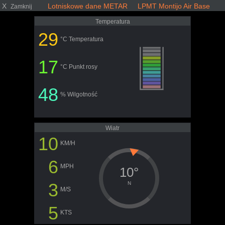
X
Lotniskowe dane METAR LPMT Montijo Air Base
Zamknij
Temperatura
29
°C Temperatura
17
°C Punkt rosy
48
% Wilgotność
Wiatr
10
KM/H
6
MPH
10°
3
N
M/S
5
KTS