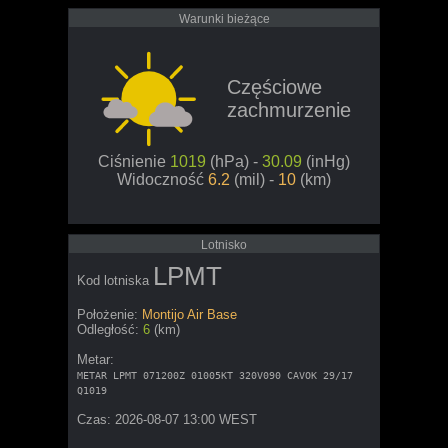
Warunki bieżące
Częściowe
zachmurzenie
Ciśnienie
1019
(hPa) -
30.09
(inHg)
Widoczność
6.2
(mil) -
10
(km)
Lotnisko
LPMT
Kod lotniska
Położenie:
Montijo Air Base
Odległość:
6
(km)
Metar:
METAR LPMT 071200Z 01005KT 320V090 CAVOK 29/17
Q1019
Czas: 2026-08-07 13:00 WEST