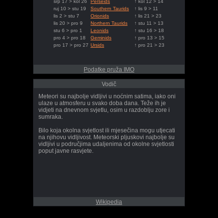
srp 17 > kol 26
Perseids
↑ kol 12 > 14
ruj 10 > stu 19
Southern Taurids
↑ lis 9 > 11
lis 2 > stu 7
Orionids
↑ lis 21 > 23
lis 20 > pro 9
Northern Taurids
↑ stu 11 > 13
stu 6 > pro 1
Leonids
↑ stu 16 > 18
pro 4 > pro 18
Geminids
↑ pro 13 > 15
pro 17 > pro 27
Ursids
↑ pro 21 > 23
Podatke pruža IMO
Vodič
Meteori su najbolje vidljivi u noćnim satima, iako oni
ulaze u atmosferu u svako doba dana. Teže ih je
vidjeti na dnevnom svjetlu, osim u razdoblju zore i
sumraka.
Bilo koja okolna svjetlost ili mjesečina mogu utjecati
na njihovu vidljivost. Meteorski pljuskovi najbolje su
vidljivi u područjima udaljenima od okolne svjetlosti
poput javne rasvjete.
Wikipedia