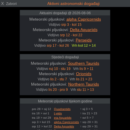
X
Aktivni astronomski događaji
Zatvori
Aktualni događaji @ 2026-08-06
Meteorski pljuskovi:
alpha Capricornids
Vidljivo
srp 3 - kol 15
Meteorski pljuskovi:
Delta Aquariids
Vidljivo
srp 12 - kol 22
Meteorski pljuskovi:
Perseids
Vidljivo
srp 17 - kol 26
Vrh kol 12 > 14
Sljedeći događaji
Meteorski pljuskovi:
Southern Taurids
Vidljivo
ruj 10 - stu 19
Vrh
lis 9 > 11
Meteorski pljuskovi:
Orionids
Vidljivo
lis 2 - stu 7
Vrh
lis 21 > 23
Meteorski pljuskovi:
Northern Taurids
Vidljivo
lis 20 - pro 9
Vrh
stu 11 > 13
Meteorski pljuskovi tijekom godine
pro 28 > sij 12
Quadrantids
↑ sij 3 > 5
tra 16 > svi 1
Lyrids
↑ tra 21 > 23
tra 19 > svi 29
eta Aquariids
↑ svi 5 > 7
srp 3 > kol 15
alpha Capricornids
↑ srp 29 > 31
srp 12 > kol 22
Delta Aquariids
↑ srp 29 > 31