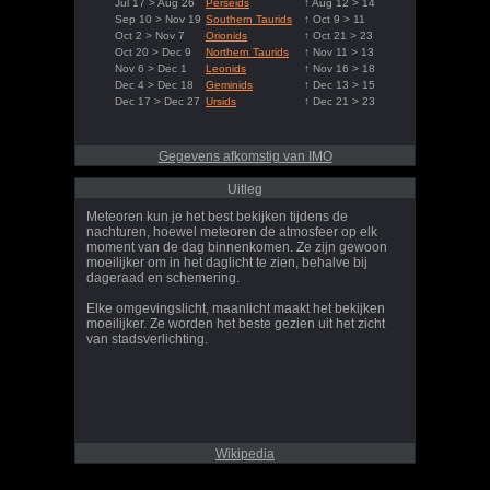
Jul 17 > Aug 26
Perseids
↑ Aug 12 > 14
Sep 10 > Nov 19
Southern Taurids
↑ Oct 9 > 11
Oct 2 > Nov 7
Orionids
↑ Oct 21 > 23
Oct 20 > Dec 9
Northern Taurids
↑ Nov 11 > 13
Nov 6 > Dec 1
Leonids
↑ Nov 16 > 18
Dec 4 > Dec 18
Geminids
↑ Dec 13 > 15
Dec 17 > Dec 27
Ursids
↑ Dec 21 > 23
Gegevens afkomstig van IMO
Uitleg
Meteoren kun je het best bekijken tijdens de
nachturen, hoewel meteoren de atmosfeer op elk
moment van de dag binnenkomen. Ze zijn gewoon
moeilijker om in het daglicht te zien, behalve bij
dageraad en schemering.
Elke omgevingslicht, maanlicht maakt het bekijken
moeilijker. Ze worden het beste gezien uit het zicht
van stadsverlichting.
Wikipedia