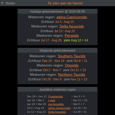
X
Te zien aan de hemel
Sluiten
Huidige gebeurtenissen @ 2026-08-06
Meteoren regen:
alpha Capricornids
Zichtbaar
Jul 3 - Aug 15
Meteoren regen:
Delta Aquariids
Zichtbaar
Jul 12 - Aug 22
Meteoren regen:
Perseids
Zichtbaar
Jul 17 - Aug 26
piek Aug 12 > 14
Volgende gebeurtenissen
Meteoren regen:
Southern Taurids
Zichtbaar
Sep 10 - Nov 19
piek
Oct 9 > 11
Meteoren regen:
Orionids
Zichtbaar
Oct 2 - Nov 7
piek
Oct 21 > 23
Meteoren regen:
Northern Taurids
Zichtbaar
Oct 20 - Dec 9
piek
Nov 11 > 13
Jaarlijkse meteoren regen
Dec 28 > Jan 12
Quadrantids
↑ Jan 3 > 5
Apr 16 > Mei 1
Lyrids
↑ Apr 21 > 23
Apr 19 > Mei 29
eta Aquariids
↑ Mei 5 > 7
Jul 3 > Aug 15
alpha Capricornids
↑ Jul 29 > 31
Jul 12 > Aug 22
Delta Aquariids
↑ Jul 29 > 31