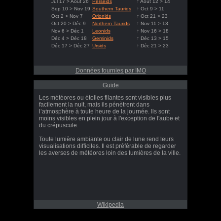
Jul 17 > Août 26
Perseids
↑ Août 12 > 14
Sep 10 > Nov 19
Southern Taurids
↑ Oct 9 > 11
Oct 2 > Nov 7
Orionids
↑ Oct 21 > 23
Oct 20 > Déc 9
Northern Taurids
↑ Nov 11 > 13
Nov 6 > Déc 1
Leonids
↑ Nov 16 > 18
Déc 4 > Déc 18
Geminids
↑ Déc 13 > 15
Déc 17 > Déc 27
Ursids
↑ Déc 21 > 23
Données fournies par IMO
Guide
Les météores ou étoiles filantes sont visibles plus
facilement la nuit, mais ils pénètrent dans
l’atmosphère à toute heure de la journée. Ils sont
moins visibles en plein jour à l'exception de l'aube et
du crépuscule.
Toute lumière ambiante ou clair de lune rend leurs
visualisations difficiles. Il est préférable de regarder
les averses de météores loin des lumières de la ville.
Wikipedia