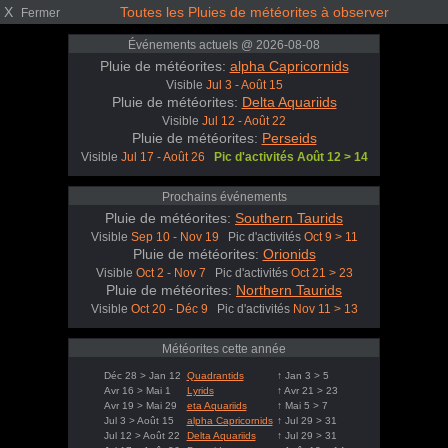
X
Toutes les Pluies de météorites à observer
Fermer
Événements actuels @ 2026-08-08
Pluie de météorites:
alpha Capricornids
Visible
Jul 3 - Août 15
Pluie de météorites:
Delta Aquariids
Visible
Jul 12 - Août 22
Pluie de météorites:
Perseids
Visible
Jul 17 - Août 26
Pic d'activités Août 12 > 14
Prochains événements
Pluie de météorites:
Southern Taurids
Visible
Sep 10 - Nov 19
Pic d'activités
Oct 9 > 11
Pluie de météorites:
Orionids
Visible
Oct 2 - Nov 7
Pic d'activités
Oct 21 > 23
Pluie de météorites:
Northern Taurids
Visible
Oct 20 - Déc 9
Pic d'activités
Nov 11 > 13
Météorites cette année
Déc 28 > Jan 12
Quadrantids
↑ Jan 3 > 5
Avr 16 > Mai 1
Lyrids
↑ Avr 21 > 23
Avr 19 > Mai 29
eta Aquariids
↑ Mai 5 > 7
Jul 3 > Août 15
alpha Capricornids
↑ Jul 29 > 31
Jul 12 > Août 22
Delta Aquariids
↑ Jul 29 > 31