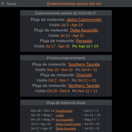
X
Esdeveniments actius del cel
Tanca
Esdeveniments actuals @ 2026-08-07
Pluja de meteorits:
alpha Capricornids
Visible
Jul 3 - Ago 15
Pluja de meteorits:
Delta Aquariids
Visible
Jul 12 - Ago 22
Pluja de meteorits:
Perseids
Visible
Jul 17 - Ago 26
Pic Ago 12 > 14
Pròxims esdeveniments
Pluja de meteorits:
Southern Taurids
Visible
Sep 10 - Nov 19
Pic
Oct 9 > 11
Pluja de meteorits:
Orionids
Visible
Oct 2 - Nov 7
Pic
Oct 21 > 23
Pluja de meteorits:
Northern Taurids
Visible
Oct 20 - Des 9
Pic
Nov 11 > 13
Pluja de meteorits anual
Des 28 > Gen 12
Quadrantids
↑ Gen 3 > 5
Abr 16 > Maig 1
Lyrids
↑ Abr 21 > 23
Abr 19 > Maig 29
eta Aquariids
↑ Maig 5 > 7
Jul 3 > Ago 15
alpha Capricornids
↑ Jul 29 > 31
Jul 12 > Ago 22
Delta Aquariids
↑ Jul 29 > 31