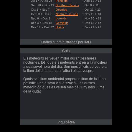
Jul 17 > Ago 26
Perseids
↑ Ago 12 > 14
Sep 10 > Nov 19
Southern Taurids
↑ Oct 9 > 11
Oct 2 > Nov 7
Orionids
↑ Oct 21 > 23
Oct 20 > Des 9
Northern Taurids
↑ Nov 11 > 13
Nov 6 > Des 1
Leonids
↑ Nov 16 > 18
Des 4 > Des 18
Geminids
↑ Des 13 > 15
Des 17 > Des 27
Ursids
↑ Des 21 > 23
Dades subministrades per IMO
Guia
Els meteorits es veuen millor durant les hores
nocturnes, tot i que els meteorits entren a l'atmosfera
a qualsevol hora del dia. Són més difícils de veure a
la llum del dia a part de l'alba i el capvespre.
Qualsevol llum ambiental propera o llum de la lluna
pot dificultar la seva visualització. Les dutxes
meteorològiques es veuen més bé lluny dels llums
de la ciutat.
Viquipèdia