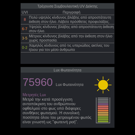
Τρέχουσα Συμβουλευτική UV Δείκτης
UVI
Περιγραφή
Πολύ υψηλός κίνδυνος βλάβης από απροστάτευτη
8
έκθεση στον ήλιο. Λάβετε πρόσθετες προφυλάξεις.
Υψηλός κίνδυνος βλάβης από απροστάτευτη έκθεση
6-7
στον ήλιο.
Μέτριος κίνδυνος βλάβης από την έκθεση στον ήλιο
3-5
χωρίς προστασία.
Χαμηλός κίνδυνος από τις υπεριώδεις ακτίνες του
0-2
ήλιου για τον μέσο άνθρωπο
Lux Φωτεινότητα
75960
Lux Φωτεινότητα
Μετρητές Lux
Μετρά την κατά προσέγγιση
ανταπόκριση του ανθρώπινου
οφθαλμού στο φως υπό διάφορες
συνθήκες φωτισμού. Η συνολική
ποσότητα όλου του μετρουμένου φωτός
είναι γνωστή ως "φωτεινή ροή".