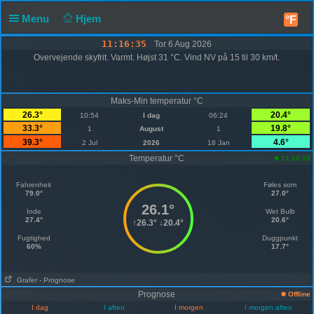
Menu
Hjem
°F
11:16:35
Tor 6 Aug 2026
Overvejende skyfrit. Varmt. Højst 31 °C. Vind NV på 15 til 30 km/t.
Maks-Min temperatur °C
26.3°
20.4°
10:54
I dag
06:24
33.3°
19.8°
1
August
1
39.3°
4.6°
2 Jul
2026
18 Jan
Temperatur °C
11:16:19
Fahrenheit
Føles som
79.0°
27.0°
26.1°
Inde
Wet Bulb
27.4°
20.6°
↑
26.3°
↓
20.4°
Fugtighed
Duggpunkt
60%
17.7°
Grafer
- Prognose
Prognose
Offline
I dag
I aften
I morgen
I morgen aften