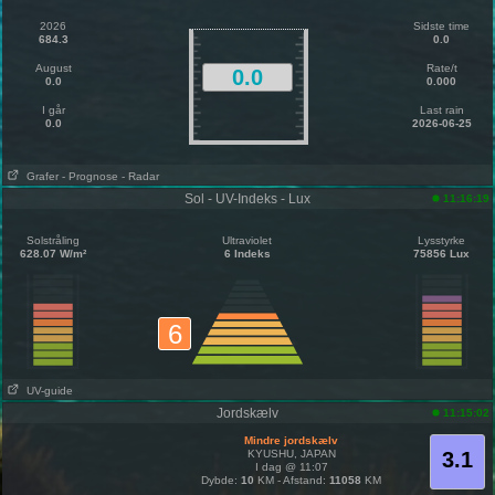
2026
Sidste time
684.3
0.0
August
Rate/t
0.0
0.0
0.000
I går
Last rain
0.0
2026-06-25
Grafer
- Prognose
- Radar
Sol - UV-Indeks - Lux
11:16:19
Solstråling
Ultraviolet
Lysstyrke
628.07 W/m²
6 Indeks
75856 Lux
6
UV-guide
Jordskælv
11:15:02
Mindre jordskælv
KYUSHU, JAPAN
3.1
I dag @ 11:07
Dybde:
10
KM - Afstand:
11058
KM