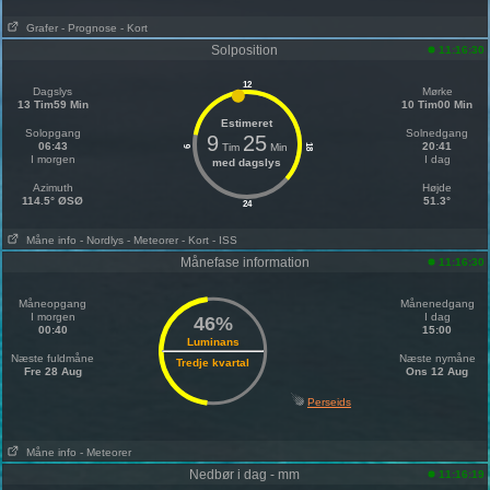
Grafer
- Prognose
- Kort
Solposition
11:16:30
12
Dagslys
Mørke
13 Tim59 Min
10 Tim00 Min
Estimeret
Solopgang
Solnedgang
9
25
06:43
20:41
Tim
Min
18
6
I morgen
I dag
med dagslys
Azimuth
Højde
114.5° ØSØ
51.3°
24
Måne info
- Nordlys
- Meteorer
- Kort
- ISS
Månefase information
11:16:30
Måneopgang
Månenedgang
I morgen
I dag
46%
00:40
15:00
Luminans
Næste fuldmåne
Næste nymåne
Tredje kvartal
Fre 28 Aug
Ons 12 Aug
Perseids
Måne info
- Meteorer
Nedbør i dag - mm
11:16:19