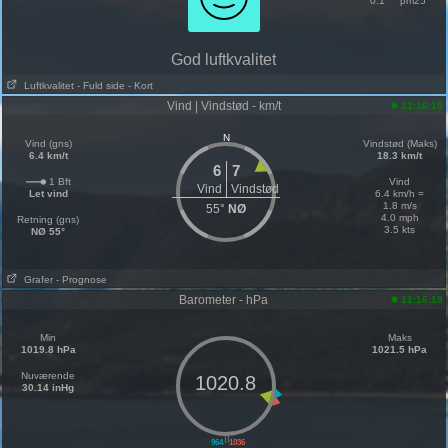
0.1
pm25
God luftkvalitet
Luftkvalitet
- Fuld side
- Kort
Vind | Vindstød - km/t
11:16:19
N
Vind (gns)
Vindstød (Maks)
6.4 km/t
18.3 km/t
6
7
1 Bft
Vind
Vind
Vindstød
Let vind
6.4 km/h =
1.8 m/s
55°
NØ
4.0 mph
Retning (gns)
3.5 kts
NØ 55°
Grafer
- Prognose
Barometer - hPa
11:16:19
Min
Maks
1019.8 hPa
1021.5 hPa
Nuværende
1020.8
30.14 inHg
||
964
1036