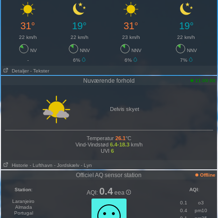
31°
19°
31°
19°
22 km/h
22 km/h
23 km/h
22 km/h
NV
NNV
NNV
NNV
-
6%
6%
7%
Detaljer
- Tekster
Nuværende forhold
11:00:00
Delvis skyet
Temperatur
26.1
°C
Vind-Vindstød
6.4-18.3
km/h
UVI
6
Historie
- Lufthavn
- Jordskælv
- Lyn
Officiel AQ sensor station
Offline
0.4
Station
:
AQI
:
AQI:
eea
Laranjeiro
0.1
o3
Almada
0.4
pm10
Portugal