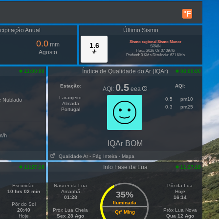
°F
cipitação Anual
Último Sismo
0.0
Sismo regional Sismo Menor
mm
1.6
SPAIN
Hora: 2026-08-07 09:46
Agosto
Profund: 0 KMs Distância: 621 KMs
Índice de Qualidade do Ar (IQAr)
11:00:00
08:00:00
0.5
Estação
:
AQI
:
AQI:
eea
Laranjeiro
0.5
pm10
e Nublado
Almada
0.3
pm25
Portugal
/h
IQAr BOM
Qualidade Ar
- Pág Inteira
- Mapa
Info Fase da Lua
11:27:18
11:27:18
Escuridão
Nascer da Lua
Pôr da Lua
10 hrs 02 min
Amanhã
Hoje
35%
01:28
16:14
Iluminada
Pôr do Sol
20:40
Próx Lua Cheia
Próx Lua Nova
Qtº Ming
Hoje
Sex 28 Ago
Qua 12 Ago