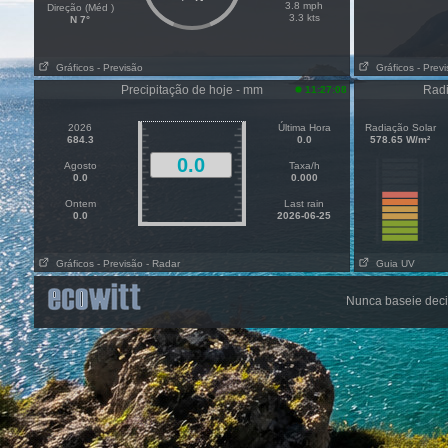
3.8 mph
Direção (Méd )
3.3 kts
N 7°
Gráficos
- Previsão
Gráficos
- Prev
Precipitação de hoje - mm
Radi
11:27:08
2026
Última Hora
Radiação Solar
684.3
0.0
578.65 W/m²
0.0
Agosto
Taxa/h
0.0
0.000
Ontem
Last rain
0.0
2026-06-25
Gráficos
- Previsão
- Radar
Guia UV
Nunca baseie deci