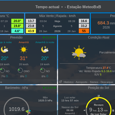
Tempo actual • - Estação MeteoBxB
ura °C
Máx Vento | Rajada - km/h
Pre
20.0°
13.7
16.6
07:19
03:04
Hoje
08:39
684.3
mm
19.8°
23.8
33.2
1
5
Agosto
5
2026
4.6°
43.9
55
18 Jan
28 Jan
2026
28 Jan
Previsão
Condição Atual
11:15:02
je à noite
Amanhã
Amanhã à noite
Parcialment
20°
31°
20°
19 km/h
20 km/h
19 km/h
Temperatura
27.4
°C
Vel. Vento-Rajada
6.1-16.6
km
NO
ONO
NO
IUV
5
7%
8%
8%
os
Histórico
- Aeroporto
- Sismos
- Descargas
Barómetro - hPa
Posição do Sol
11:27:08
12
Máx
Luz solar
1020.5 hPa
13 hrs 57 min
Restam
Nascer do Sol
1019.6
9
13
06:44
hrs
min
18
6
Amanhã
De Luz Solar