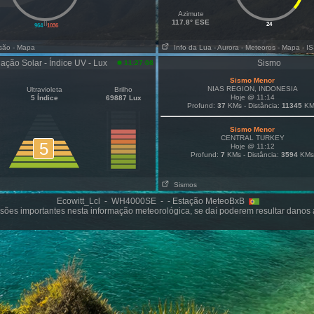
Azimute
||
117.8° ESE
24
964
1036
isão
- Mapa
Info da Lua
- Aurora
- Meteoros
- Mapa
- I
ação Solar - Índice UV - Lux
Sismo
11:27:08
Sismo Menor
NIAS REGION, INDONESIA
Ultravioleta
Brilho
Hoje @ 11:14
5 Índice
69887 Lux
Profund:
37
KMs - Distância:
11345
KM
Sismo Menor
CENTRAL TURKEY
5
Hoje @ 11:12
Profund:
7
KMs - Distância:
3594
KMs
Sismos
Ecowitt_Lcl - WH4000SE - - Estação MeteoBxB
sões importantes nesta informação meteorológica, se daí poderem resultar danos