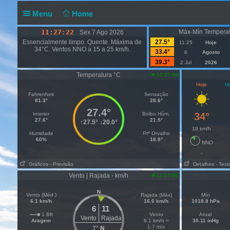
Menu
Home
11:27:23
Máx-Mín Temperat
Sex 7 Ago 2026
Essencialmente limpo. Quente. Máxima de
27.5°
11:25
Hoje
34°C. Ventos NNO a 15 a 25 km/h.
33.4°
6
Agosto
39.3°
2 Jul
2026
Temperatura °C
11:27:08
Hoje
Ho
Fahrenheit
Sensação
81.3°
28.6°
27.4°
Interior
Bolbo Húm.
34°
27.6°
21.5°
↑
27.5°
↓
20.0°
19 km/h
Humidade
Ptº Orvalho
60%
18.9°
NNO
-
Gráficos
- Previsão
Detalhes
- Text
Vento | Rajada - km/h
11:27:08
N
Vento (Méd )
Rajada (Máx)
Mín
6.1 km/h
16.6 km/h
1018.8 hPa
6
11
1 Bft
Vento
Atual
Vento
Rajada
Aragem
6.1 km/h =
30.11 inHg
1.7 m/s
7°
N