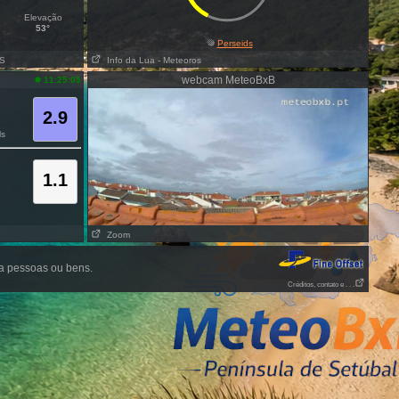
Elevação
53°
Perseids
SS
Info da Lua
- Meteoros
webcam MeteoBxB
11:25:05
2.9
s
1.1
Zoom
 a pessoas ou bens.
Créditos, contato e . . .