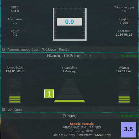
2026
Τελευταία ώρα
684.3
0.0
Αύγουστος
Τιμή/ ω
0.0
0.0
0.000
Εχθές
Last rain
0.0
2026-06-25
Γραφικές παραστάσεις
- Πρόβλεψη
- Ραντάρ
Ηλιακός - UV-δείκτης - Lux
18:50:54
Ακτινοβολία
Υπεριώδης
Λάμψη
134.81 W/m²
1 Δείκτης
16282 Lux
1
UV Γύρισε
Σεισμός
18:45:01
Μικρός σεισμός
MINDANAO, PHILIPPINES
3.5
σήμερα @ 18:34
Βάθος:
10
KMs - Απόσταση:
13249
KMs