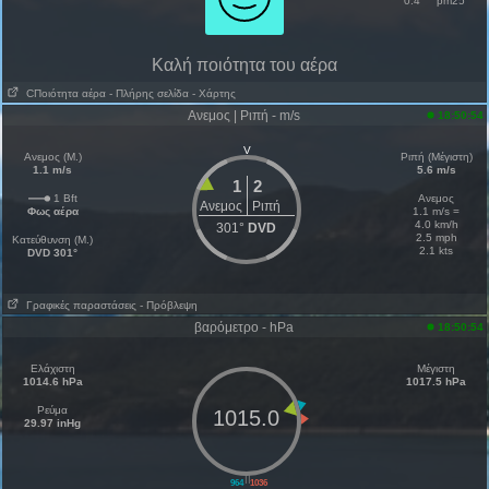
0.4
pm25
Kαλή ποιότητα του αέρα
CΠοιότητα αέρα
- Πλήρης σελίδα
- Χάρτης
Ανεμος | Ριπή - m/s
18:50:54
V
Ανεμος (Μ.)
Ριπή (Μέγιστη)
1.1 m/s
5.6 m/s
1
2
1 Bft
Ανεμος
Ανεμος
Ριπή
Φως αέρα
1.1 m/s =
4.0 km/h
301°
DVD
2.5 mph
Κατεύθυνση (Μ.)
2.1 kts
DVD 301°
Γραφικές παραστάσεις
- Πρόβλεψη
βαρόμετρο - hPa
18:50:54
Ελάχιστη
Μέγιστη
1014.6 hPa
1017.5 hPa
Ρεύμα
1015.0
29.97 inHg
||
964
1036