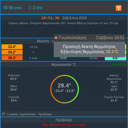
Μενού
Σπίτι
°F
18:51:36
Σάβ 8 Αυγ 2026
Κυρίως αίθριος. Ελάχιστη θερμοκρασία 19C. Άνεμοι ΒΒΔ με ταχύτητα 15 έως 25 χλμ.
Γνωστοποίηση
Σάββατο 18:51
Μέγιστη - ελάχιστη θερμοκρασία °C
Προσοχή δείκτη θερμότητας
33.4°
21.6°
15:14
σήμερα
07:34
Εξάντληση θερμότητας
32.1°C
34.2°
19.8°
7
Αύγουστος
1
39.3°
4.6°
2 Ιούλ
2026
18 Ιάν
θερμοκρασία °C
18:50:54
Φαρενάιτ
Δείκτης
84.9°
θερμότητας
32.1°
29.4°
Μέσα
υγρό
28.0°
23.5°
↑
33.4°
↓
21.6°
Υγρασία
Σημείο δρόσου
62%
21.4°
Γραφικές παραστάσεις
- Πρόβλεψη
Πρόβλεψη
(52): WU forecast file not ready