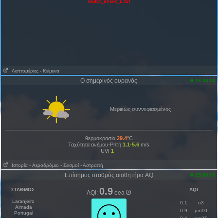
wufct_el-GR_s.txt
Λεπτομέριες
- Κείμενα
Ο σημερινός ουρανός
18:00:00
Μερικώς συννεφιασμένος
θερμοκρασία
29.4
°C
Ταχύτητα ανέμου-Ριπή
1.1-5.6
m/s
UVI
1
Ιστορία
- Aεροδρόμιο
- Σεισμοί
- Αστραπή
Επίσημος σταθμός αισθητήρα AQ
15:00:00
0.9
ΣΤΑΘΜΟΣ
:
AQI
:
AQI:
eea
Laranjeiro
0.1
o3
Almada
0.9
pm10
Portugal