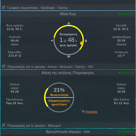
Γραφικές παραστάσεις
- Πρόβλεψη
- Χάρτης
Θέση Κυρ
18:51:31
12
Φως ημέρας
Σκοτάδι
13 Ω. 55 λ.
10 Ω. 04 λ.
Εκτιμώμενη
Ανατολή
ηλιοβασίλεμα
1
48
06:44
20:39
Ω.
λ.
18
6
αύριο
σήμερα
φως ημέρας
Aζιμούθιο
Ανύψωση
274.9° D
19.7°
24
Πληροφορίες για το φεγγάρι
- Αυrora
- Μετεωροί
- Χάρτης
- ISS
Φάση της σελήνης Πληροφορίες
18:51:31
Σελήνη
Σελήνη
αύριο
αύριο
21%
02:28
18:28
Φωτεινότητα
Πανσέληνος
Νέα Σελήνη
Εξαφανισμένη
Παρ 28 Αυγ
Τετ 12 Αυγ
ημισέληνο
Perseids
Πληροφορίες για το φεγγάρι
- Μετεωροί
Βροχόπτωση σήμερα - mm
18:50:54