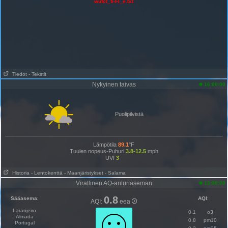
wufct_fi-FI_e.txt
Tiedot
- Tekstit
Nykyinen taivas
16:00:00
Puolipilvistä
Lämpötila
89.1
°F
Tuulen nopeus-Puhuri
3.8-12.5
mph
UVI
3
Historia
- Lentokenttä
- Maanjäristykset
- Salama
Virallinen AQ-anturiaseman
13:00:00
0.8
Sääasema
:
AQI
:
AQI:
eea
Laranjeiro
0.1
o3
Almada
0.8
pm10
Portugal