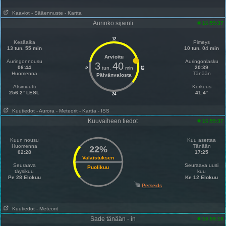
Kaaviot
- Sääennuste
- Kartta
Aurinko sijainti
16:59:37
12
Kesäaika
Pimeys
13 tun. 55 min
10 tun. 04 min
Arvioitu
Auringonnousu
Auringonlasku
3
40
06:44
20:39
tun.
min
18
6
Huomenna
Tänään
Päivänvalosta
Atsimuutti
Korkeus
256.2° LESL
41.4°
24
Kuutiedot
- Aurora
- Meteorit
- Kartta
- ISS
Kuuvaiheen tiedot
16:59:37
Kuun nousu
Kuu asettaa
Huomenna
Tänään
22%
02:28
17:25
Valaistuksen
Seuraava
Seuraava uusi
Puolikuu
täysikuu
kuu
Pe 28 Elokuu
Ke 12 Elokuu
Perseids
Kuutiedot
- Meteorit
Sade tänään - in
16:59:18