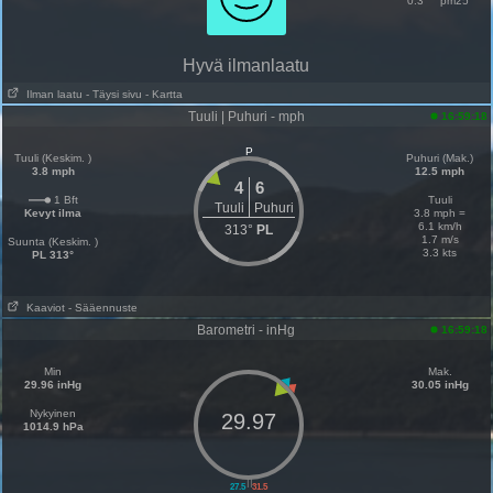
0.3
pm25
Hyvä ilmanlaatu
Ilman laatu
- Täysi sivu
- Kartta
Tuuli | Puhuri - mph
16:59:18
P
Tuuli (Keskim. )
Puhuri (Mak.)
3.8 mph
12.5 mph
4
6
1 Bft
Tuuli
Tuuli
Puhuri
Kevyt ilma
3.8 mph =
6.1 km/h
313°
PL
1.7 m/s
Suunta (Keskim. )
3.3 kts
PL 313°
Kaaviot
- Sääennuste
Barometri - inHg
16:59:18
Min
Mak.
29.96 inHg
30.05 inHg
Nykyinen
29.97
1014.9 hPa
||
27.5
31.5