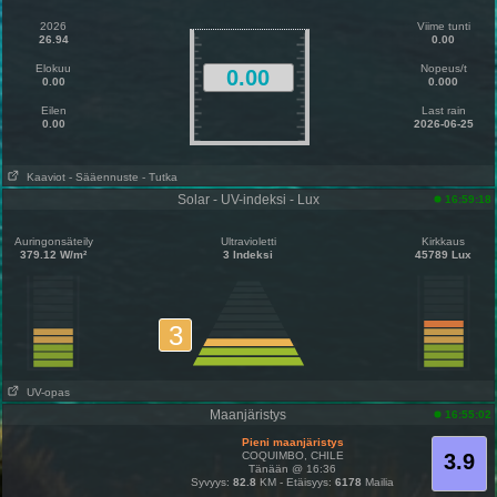
2026
Viime tunti
26.94
0.00
Elokuu
Nopeus/t
0.00
0.00
0.000
Eilen
Last rain
0.00
2026-06-25
Kaaviot
- Sääennuste
- Tutka
Solar - UV-indeksi - Lux
16:59:18
Auringonsäteily
Ultravioletti
Kirkkaus
379.12 W/m²
3 Indeksi
45789 Lux
3
UV-opas
Maanjäristys
16:55:02
Pieni maanjäristys
COQUIMBO, CHILE
3.9
Tänään @ 16:36
Syvyys:
82.8
KM - Etäisyys:
6178
Mailia