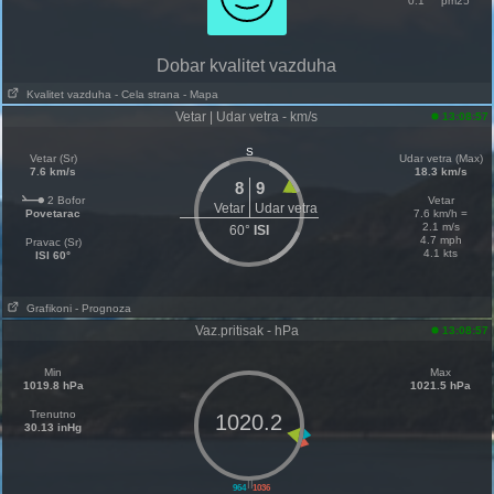
0.1
pm25
Dobar kvalitet vazduha
Kvalitet vazduha
- Cela strana
- Mapa
Vetar | Udar vetra - km/s
13:08:57
S
Vetar (Sr)
Udar vetra (Max)
7.6 km/s
18.3 km/s
8
9
2 Bofor
Vetar
Vetar
Udar vetra
Povetarac
7.6 km/h =
2.1 m/s
60°
ISI
4.7 mph
Pravac (Sr)
4.1 kts
ISI 60°
Grafikoni
- Prognoza
Vaz.pritisak - hPa
13:08:57
Min
Max
1019.8 hPa
1021.5 hPa
Trenutno
1020.2
30.13 inHg
||
964
1036