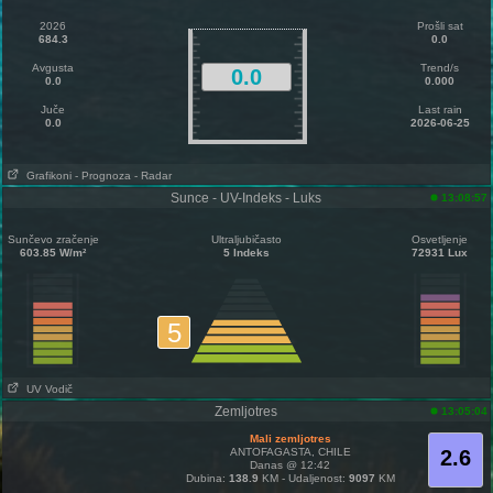
2026
Prošli sat
684.3
0.0
Avgusta
Trend/s
0.0
0.0
0.000
Juče
Last rain
0.0
2026-06-25
Grafikoni
- Prognoza
- Radar
Sunce - UV-Indeks - Luks
13:08:57
Sunčevo zračenje
Ultraljubičasto
Osvetljenje
603.85 W/m²
5 Indeks
72931 Lux
5
UV Vodič
Zemljotres
13:05:04
Mali zemljotres
ANTOFAGASTA, CHILE
2.6
Danas @ 12:42
Dubina:
138.9
KM - Udaljenost:
9097
KM