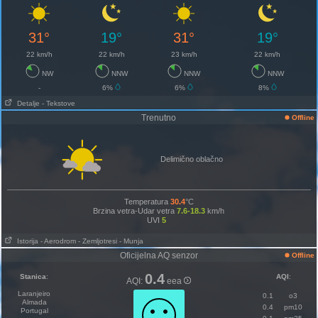
31°
19°
31°
19°
22 km/h
22 km/h
23 km/h
22 km/h
NW
NNW
NNW
NNW
-
6%
6%
8%
Detalje
- Tekstove
Trenutno
Offline
Delimično oblačno
Temperatura
30.4
°C
Brzina vetra-Udar vetra
7.6-18.3
km/h
UVI
5
Istorija
- Aerodrom
- Zemljotresi
- Munja
Oficijelna AQ senzor
Offline
0.4
Stanica
:
AQI
:
AQI:
eea
Laranjeiro
0.1
o3
Almada
0.4
pm10
Portugal