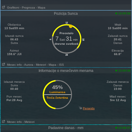
Grafikoni
- Prognoza
- Mapa
Pozicija Sunca
13:09:58
12
Obdanica
Mrak
13 Sati59 min
10 Sati00 min
Preostalo
Izlazak sunca
Zalazak sunca
7
31
06:43
20:41
Sati
min
18
6
Sutra
Danas
dnevne svetlosti
Azimut
Elevacija
159.6° JJI
66.8°
24
Mesec info
- Aurora
- Meteori
- Mapa
- ISS
Informacije o mesečevim menama
13:09:58
Izlazak meseca
Zalazak meseca
Sutra
Danas
45%
00:40
15:00
Luminansa
Pun mesec
Mlad mesec
Treća četvrtina
Pet 28 Avg
Sre 12 Avg
Perseids
Mesec info
- Meteori
Padavine danas - mm
13:08:57