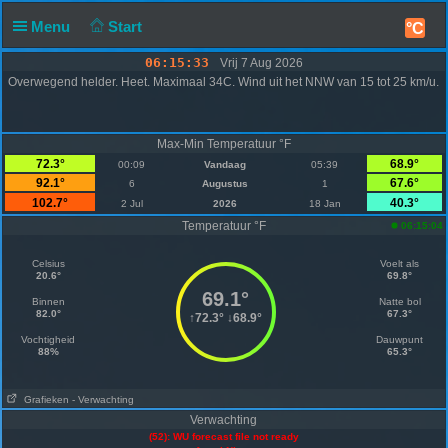
Menu
Start
°C
06:15:33
Vrij 7 Aug 2026
Overwegend helder. Heet. Maximaal 34C. Wind uit het NNW van 15 tot 25 km/u.
Max-Min Temperatuur °F
72.3°
68.9°
00:09
Vandaag
05:39
92.1°
67.6°
6
Augustus
1
102.7°
40.3°
2 Jul
2026
18 Jan
Temperatuur °F
06:15:04
Celsius
Voelt als
20.6°
69.8°
69.1°
Binnen
Natte bol
82.0°
67.3°
↑
72.3°
↓
68.9°
Vochtigheid
Dauwpunt
88%
65.3°
Grafieken
- Verwachting
Verwachting
(52): WU forecast file not ready