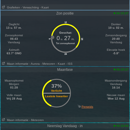
Grafieken
- Verwachting
- Kaart
Zon positie
06:15:27
12
Daglicht
Donker
13 u. 57 m.
10 u. 02 m.
Geschat:
Zonsopkomst
Zonsondergang
0
27
06:43
20:40
u.
m.
18
6
Vandaag
Vandaag
Tot zonsopkomst
Azimuth
Elevatie hoek
63.7° ONO
-5.8°
24
Maan informatie
- Aurora
- Meteoren
- Kaart
- ISS
Maanfase
06:15:27
Maanopkomst
Maanondergang
Morgen
Vandaag
37%
01:28
16:14
Verlicht
Volle maan
Nieuwe maan
Laatste kwartier
Vrij 28 Aug
Woe 12 Aug
Perseids
Maan informatie
- Meteoren
Neerslag Vandaag - in
06:15:04