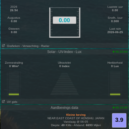
2026
Laatste uur
26.94
0.00
Augustus
Snelh. /uur
0.00
0.00
0.000
Gisteren
Last rain
0.00
2026-06-25
Grafieken
- Verwachting
- Radar
Solar - UV-Index - Lux
06:15:04
Zonnestraling
Ultraviolet
Herlderheid
0 W/m²
0 Index
0 Lux
UV gids
Aardbevings data
06:15:05
Kleine beving
NEAR EAST COAST OF HONSHU, JAPAN
3.9
Vandaag @ 06:05
Diepte:
40
KMs - Afstand:
6693
Mijlen