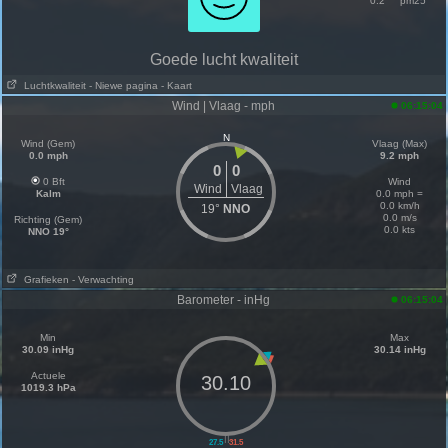
0.2
pm25
Goede lucht kwaliteit
Luchtkwaliteit
- Niewe pagina
- Kaart
Wind | Vlaag - mph
06:15:04
N
Wind (Gem)
Vlaag (Max)
0.0 mph
9.2 mph
0
0
0 Bft
Wind
Wind
Vlaag
Kalm
0.0 mph =
0.0 km/h
19°
NNO
0.0 m/s
Richting (Gem)
0.0 kts
NNO 19°
Grafieken
- Verwachting
Barometer - inHg
06:15:04
Min
Max
30.09 inHg
30.14 inHg
Actuele
30.10
1019.3 hPa
||
27.5
31.5