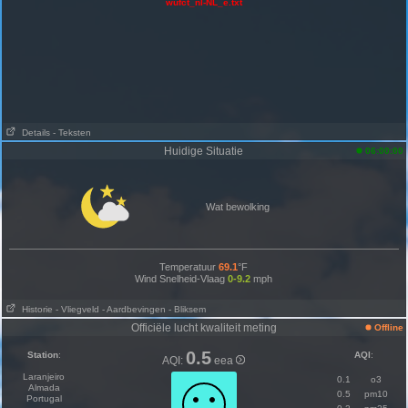
wufct_nl-NL_e.txt
Details
- Teksten
Huidige Situatie
06:00:00
Wat bewolking
Temperatuur
69.1
°F
Wind Snelheid-Vlaag
0-9.2
mph
Historie
- Vliegveld
- Aardbevingen
- Bliksem
Officiële lucht kwaliteit meting
Offline
0.5
Station
:
AQI
:
AQI:
eea
Laranjeiro
0.1
o3
Almada
0.5
pm10
Portugal