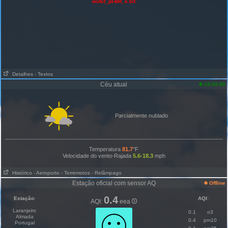
wufct_pt-BR_e.txt
Detalhes
- Textos
Céu atual
19:00:00
Parcialmente nublado
Temperatura
81.7
°F
Velocidade do vento-Rajada
5.6-18.3
mph
Histórico
- Aeroporto
- Terremotos
- Relâmpago
Estação oficial com sensor AQ
Offline
0.4
Estação
:
AQI
:
AQI:
eea
Laranjeiro
0.1
o3
Almada
0.4
pm10
Portugal