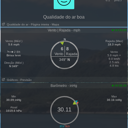
0.1
pm25
Qualidade do ar boa
Qualidade do ar
- Página inteira
- Mapa
Vento | Rajada - mph
19:35:25
N
Vento (Méd )
Rajada (Max)
5.6 mph
18.3 mph
6
8
2 Bft
Vento
Vento
Rajada
Brisa leve
5.6 mph =
9.0 km/h
349°
N
2.5 m/s
Direção (Méd )
4.9 kts
N 349°
Gráficos
- Previsão
Barômetro - inHg
19:35:25
Min
Max
30.09 inHg
30.16 inHg
Atual
30.11
1019.6 hPa
||
27.5
31.5