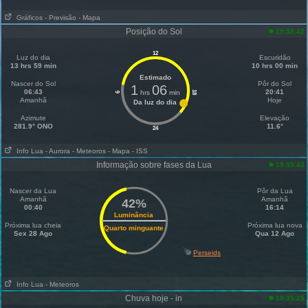
Gráficos
- Previsão
- Mapa
Posição do Sol
19:35:42
12
Luz do dia
Escuridão
13 hrs 59 min
10 hrs 00 min
Estimado
Nascer do Sol
Pôr do Sol
1
06
06:43
20:41
hrs
min
18
6
Amanhã
Hoje
Da luz do dia
Azimute
Elevação
281.9° ONO
11.6°
24
Info Lua
- Aurora
- Meteoros
- Mapa
- ISS
Informação sobre fases da Lua
19:35:42
Nascer da Lua
Pôr da Lua
Amanhã
Amanhã
42%
00:40
16:14
Luminância
Próxima lua cheia
Próxima lua nova
Quarto minguante
Sex 28 Ago
Qua 12 Ago
Perseids
Info Lua
- Meteoros
Chuva hoje - in
19:35:25