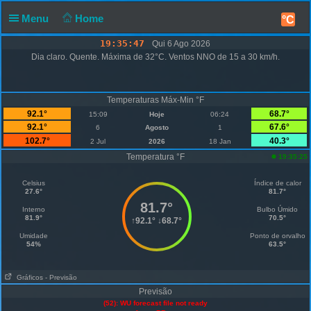
Menu
Home
°C
19:35:47
Qui 6 Ago 2026
Dia claro. Quente. Máxima de 32°C. Ventos NNO de 15 a 30 km/h.
Temperaturas Máx-Min °F
92.1°
68.7°
15:09
Hoje
06:24
92.1°
67.6°
6
Agosto
1
102.7°
40.3°
2 Jul
2026
18 Jan
Temperatura °F
19:35:25
Celsius
Índice de calor
27.6°
81.7°
81.7°
Interno
Bulbo Úmido
81.9°
70.5°
↑
92.1°
↓
68.7°
Umidade
Ponto de orvalho
54%
63.5°
Gráficos
- Previsão
Previsão
(52): WU forecast file not ready