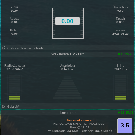
2026
Última hora
26.94
0.00
Agosto
Taxa/h
0.00
0.00
0.000
Ontem
Last rain
0.00
2026-06-25
Gráficos
- Previsão
- Radar
Sol - Índice UV - Lux
19:35:25
Radiação solar
Ultravioleta
Brilho
77.56 W/m²
0 Índice
9367 Lux
Guia UV
Terremoto
19:35:03
Terremoto menor
KEPULAUAN SANGIHE, INDONESIA
3.5
Hoje @ 19:09
Profundidade:
34
KMs - Distância:
8425
Milhas