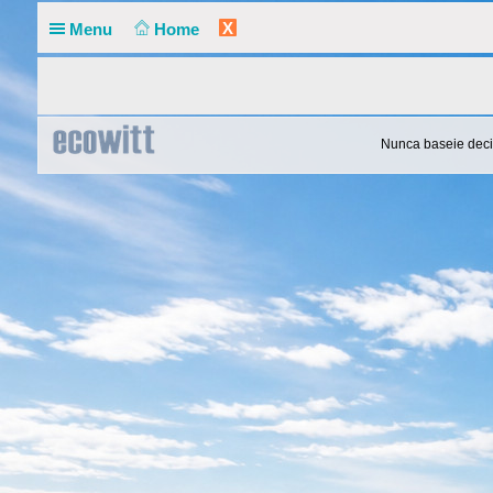
X
Menu
Home
Nunca baseie deci