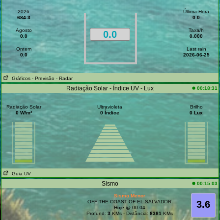
2026
Última Hora
684.3
0.0
Agosto
Taxa/h
0.0
0.0
0.000
Ontem
Last rain
0.0
2026-06-25
Gráficos
- Previsão
- Radar
Radiação Solar - Índice UV - Lux
00:18:31
Radiação Solar
Ultravioleta
Brilho
0 W/m²
0 Índice
0 Lux
Guia UV
Sismo
00:15:03
Sismo Menor
OFF THE COAST OF EL SALVADOR
3.6
Hoje @ 00:04
Profund:
3
KMs - Distância:
8381
KMs