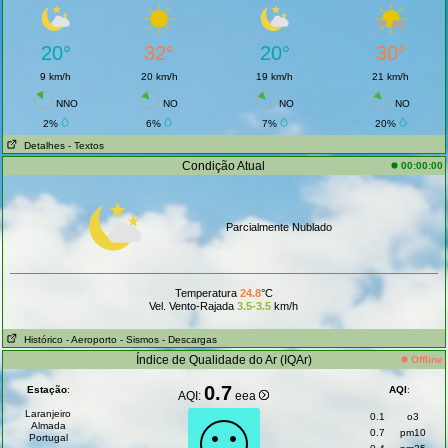
20°
32°
20°
30°
9 km/h
20 km/h
19 km/h
21 km/h
NNO
NO
NO
NO
2%
6%
7%
20%
Detalhes
- Textos
Condição Atual
00:00:00
Parcialmente Nublado
Temperatura
24.8
°C
Vel. Vento-Rajada
3.5-3.5
km/h
Histórico
- Aeroporto
- Sismos
- Descargas
Índice de Qualidade do Ar (IQAr)
Offline
0.7
Estação
:
AQI
:
AQI:
eea
Laranjeiro
0.1
o3
Almada
0.7
pm10
Portugal