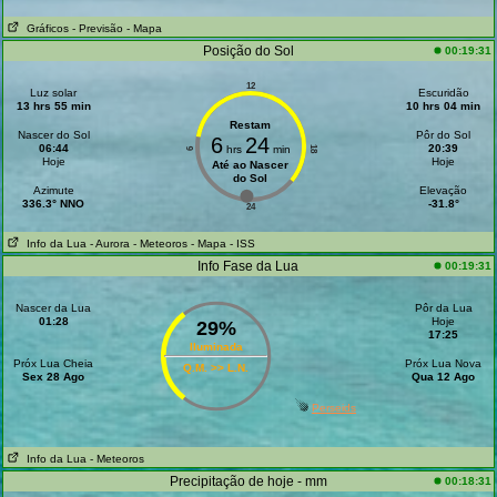
Gráficos
- Previsão
- Mapa
Posição do Sol
00:19:31
12
Luz solar
Escuridão
13 hrs 55 min
10 hrs 04 min
Restam
Nascer do Sol
Pôr do Sol
6
24
06:44
20:39
hrs
min
18
6
Hoje
Hoje
Até ao Nascer
do Sol
Azimute
Elevação
336.3° NNO
-31.8°
24
Info da Lua
- Aurora
- Meteoros
- Mapa
- ISS
Info Fase da Lua
00:19:31
Nascer da Lua
Pôr da Lua
01:28
Hoje
29%
17:25
Iluminada
Próx Lua Cheia
Próx Lua Nova
Q.M. >> L.N.
Sex 28 Ago
Qua 12 Ago
Perseids
Info da Lua
- Meteoros
Precipitação de hoje - mm
00:18:31