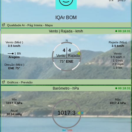
0.4
pm25
IQAr BOM
Qualidade Ar
- Pág Inteira
- Mapa
Vento | Rajada - km/h
00:18:31
N
Vento (Méd )
Rajada (Máx)
3.5 km/h
3.5 km/h
4
4
1 Bft
Vento
Vento
Rajada
Aragem
3.5 km/h =
1.0 m/s
75°
ENE
2.2 mph
Direção (Méd )
1.9 kts
ENE 75°
Gráficos
- Previsão
Barómetro - hPa
00:18:31
Mín
Máx
1017.3 hPa
1017.4 hPa
Atual
1017.3
30.04 inHg
||
964
1036