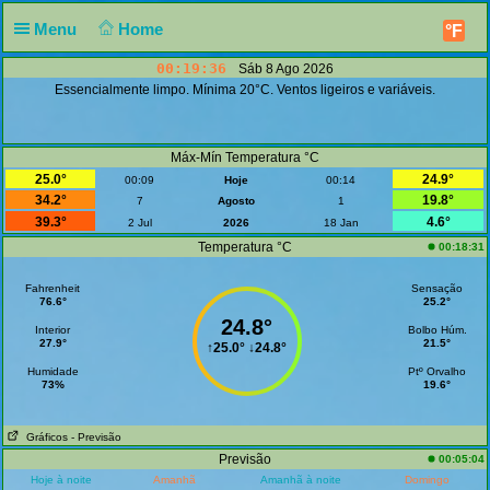
Menu
Home
°F
00:19:36
Sáb 8 Ago 2026
Essencialmente limpo. Mínima 20°C. Ventos ligeiros e variáveis.
Máx-Mín Temperatura °C
25.0°
24.9°
00:09
Hoje
00:14
34.2°
19.8°
7
Agosto
1
39.3°
4.6°
2 Jul
2026
18 Jan
Temperatura °C
00:18:31
Fahrenheit
Sensação
76.6°
25.2°
24.8°
Interior
Bolbo Húm.
27.9°
21.5°
↑
25.0°
↓
24.8°
Humidade
Ptº Orvalho
73%
19.6°
Gráficos
- Previsão
Previsão
00:05:04
Hoje à noite
Amanhã
Amanhã à noite
Domingo