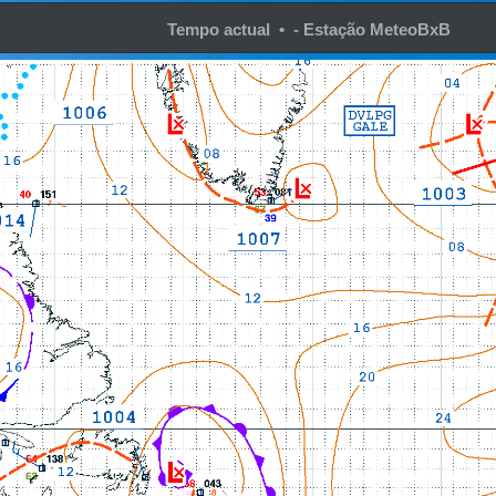
Tempo actual • - Estação MeteoBxB