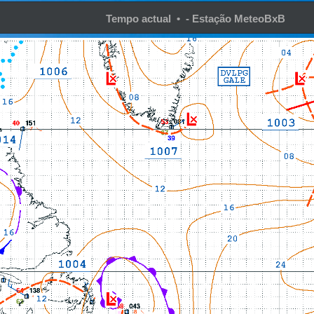
Tempo actual • - Estação MeteoBxB